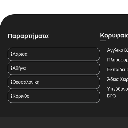
Κορυφαί
Παραρτήματα
Αγγλικά B
Λάρισα
Πληροφορικ
Αθήνα
Εκπαίδευ
Άδεια Χειρ
Θεσσαλονίκη
Υπεύθυνο
DPO
Κόρινθο