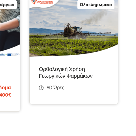
νέργων
Ολοκληρωμένα
Ορθολογική Χρήση
Γεωργικών Φαρμάκων
δομα
80 Ώρες
400€