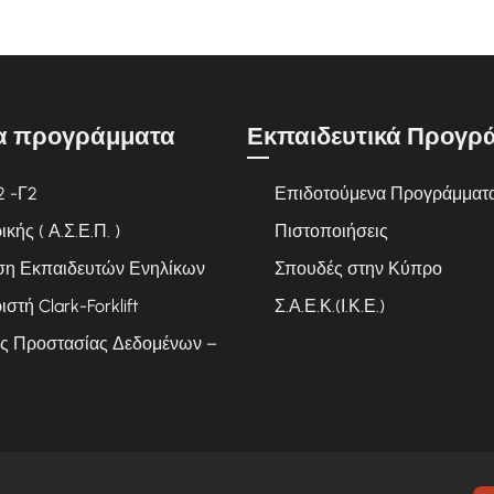
α προγράμματα
Εκπαιδευτικά Προγρ
2 -Γ2
Επιδοτούμενα Προγράμματ
ής ( Α.Σ.Ε.Π. )
Πιστοποιήσεις
ση Εκπαιδευτών Ενηλίκων
Σπουδές στην Κύπρο
ιστή Clark-Forklift
Σ.Α.Ε.Κ.(Ι.Κ.Ε.)
ς Προστασίας Δεδομένων –