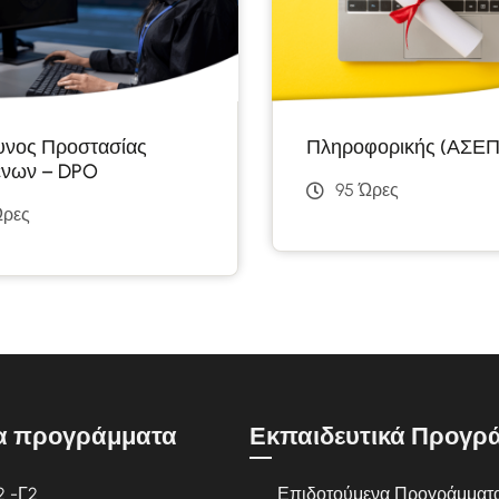
νος Προστασίας
Πληροφορικής (ΑΣΕΠ
ένων – DPO
95 Ώρες
Ώρες
α προγράμματα
Εκπαιδευτικά Προγρ
2 -Γ2
Επιδοτούμενα Προγράμματ