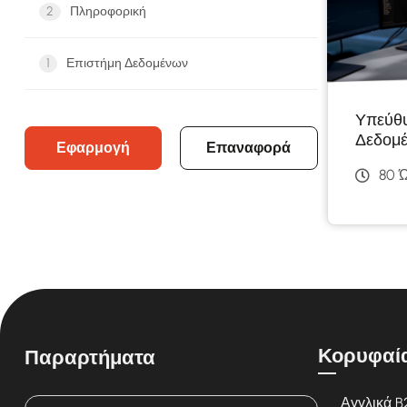
2
Πληροφορική
1
Επιστήμη Δεδομένων
Υπεύθυ
Δεδομ
Εφαρμογή
Επαναφορά
80 
Κορυφαί
Παραρτήματα
Αγγλικά B