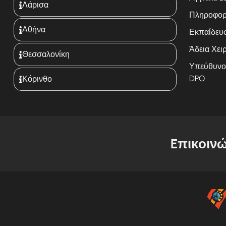
Λάρισα
Πληροφορικ
Αθήνα
Εκπαίδευ
Άδεια Χειρ
Θεσσαλονίκη
Υπεύθυνο
DPO
Κόρινθο
Eπικοινώ