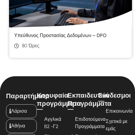
Υπεύθυνος Προστασίας Δεδομένων – DPO
80 Ώρες
Κορυφαία
Εκπαιδευτικά
Σύνδεσμοι
Παραρτήματα
προγράμματα
Προγράμματα
Λάρισα
Επικοινωνία
Αγγλικά
Επιδοτούμενα
Σχετικά με
Αθήνα
B2 -Γ2
Προγράμματα
εμάς