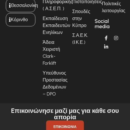
Πληροφορικής
Πιστοποιήσεις
Πολιτικές
Θεσσαλονίκη
( Α.Σ.Ε.Π. )
λειτουργίας
Σπουδές
Εκπαίδευση
στην
Κόρινθο
Social
Εκπαιδευτών
Κύπρο
media
Ενηλίκων
Σ.Α.Ε.Κ.
Άδεια
(Ι.Κ.Ε.)
Χειριστή
Clark-
Forklift
Υπεύθυνος
Προστασίας
Δεδομένων
– DPO
Eπικοινώνησε μαζί μας για κάθε σου
απορία
ΕΠΙΚΟΙΝΩΝΊΑ