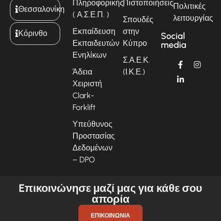
Πληροφορικής
Πιστοποιήσεις
Πολιτικές
Θεσσαλονίκη
( Α.Σ.Ε.Π. )
λειτουργίας
Σπουδές
Εκπαίδευση
στην
Κόρινθο
Social
Εκπαιδευτών
Κύπρο
media
Ενηλίκων
Σ.Α.Ε.Κ.
Άδεια
(Ι.Κ.Ε.)
Χειριστή
Clark-
Forklift
Υπεύθυνος
Προστασίας
Δεδομένων
– DPO
Eπικοινώνησε μαζί μας για κάθε σου
απορία
ΕΠΙΚΟΙΝΩΝΊΑ