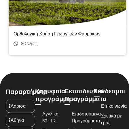
Ορθολογική Χρήση Γεωργικών Φαρμάκων
80 Ώρες
Κορυφαία
Εκπαιδευτικά
Σύνδεσμοι
Παραρτήματα
προγράμματα
Προγράμματα
Λάρισα
Επικοινωνία
Αγγλικά
Επιδοτούμενα
Σχετικά με
Αθήνα
B2 -Γ2
Προγράμματα
εμάς