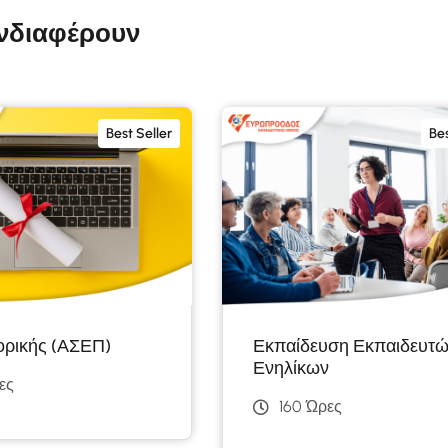
ενδιαφέρουν
Best Seller
Bes
ρικής (ΑΣΕΠ)
Εκπαίδευση Εκπαιδευτ
Ενηλίκων
ες
160 Ώρες