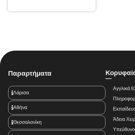
Κορυφαί
Παραρτήματα
Αγγλικά B
Λάρισα
Πληροφορικ
Αθήνα
Εκπαίδευ
Άδεια Χειρ
Θεσσαλονίκη
Υπεύθυνο