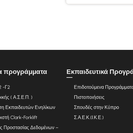
α προγράμματα
Εκπαιδευτικά Προγρ
2 -Γ2
Επιδοτούμενα Προγράμματ
ής ( Α.Σ.Ε.Π. )
Πιστοποιήσεις
ση Εκπαιδευτών Ενηλίκων
Σπουδές στην Κύπρο
ιστή Clark-Forklift
Σ.Α.Ε.Κ.(Ι.Κ.Ε.)
ς Προστασίας Δεδομένων –