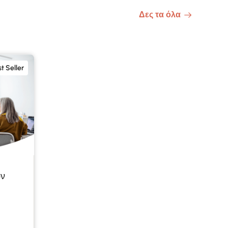
Δες τα όλα
t Seller
ών