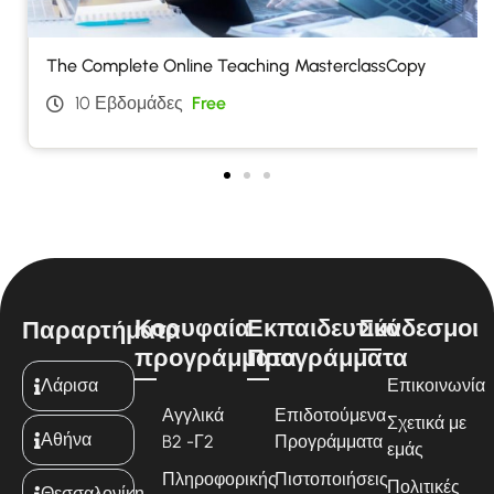
The Complete Online Teaching MasterclassCopy
10 Εβδομάδες
Free
Κορυφαία
Εκπαιδευτικά
Σύνδεσμοι
Παραρτήματα
προγράμματα
Προγράμματα
Λάρισα
Επικοινωνία
Αγγλικά
Επιδοτούμενα
Σχετικά με
Αθήνα
B2 -Γ2
Προγράμματα
εμάς
Πληροφορικής
Πιστοποιήσεις
Πολιτικές
Θεσσαλονίκη