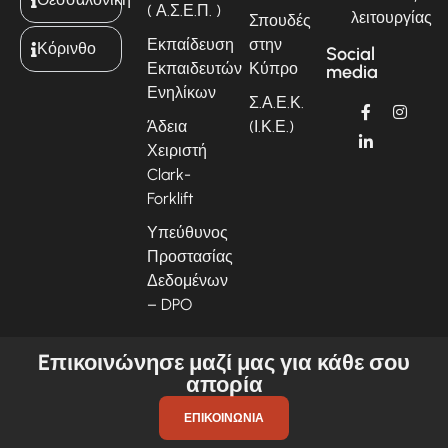
( Α.Σ.Ε.Π. )
λειτουργίας
Σπουδές
Εκπαίδευση
στην
Κόρινθο
Social
Εκπαιδευτών
Κύπρο
media
Ενηλίκων
Σ.Α.Ε.Κ.
Άδεια
(Ι.Κ.Ε.)
Χειριστή
Clark-
Forklift
Υπεύθυνος
Προστασίας
Δεδομένων
– DPO
Eπικοινώνησε μαζί μας για κάθε σου
απορία
ΕΠΙΚΟΙΝΩΝΊΑ