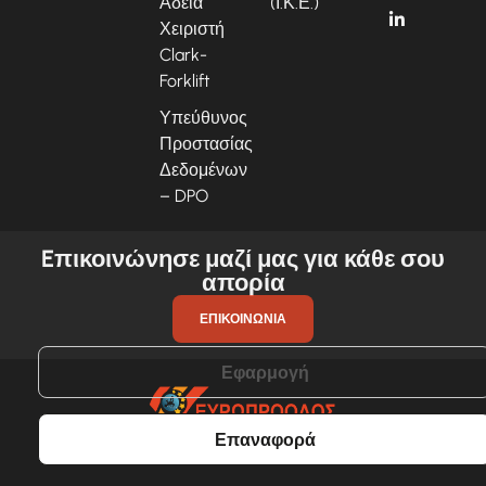
Άδεια
(Ι.Κ.Ε.)
Χειριστή
Clark-
Forklift
Υπεύθυνος
Προστασίας
Δεδομένων
– DPO
Eπικοινώνησε μαζί μας για κάθε σου
απορία
ΕΠΙΚΟΙΝΩΝΊΑ
Εφαρμογή
Επαναφορά
© 2025 ΕΥΡΩΠΡΟΟΔΟΣ. All rights reserved.