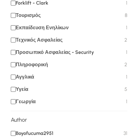
Forklift - Clark
1
Τουρισμός
8
Εκπαίδευση Ενηλίκων
1
Τεχνικός Ασφαλείας
2
Προσωπικό Ασφαλείας - Security
1
Πληροφορική
2
Αγγλικά
1
Υγεία
5
Γεωργία
1
Author
Boyofucuma2951
31