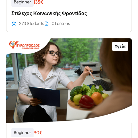
135€
Beginner
Στέλεχος Κοινωνικής Φροντίδας
273 Students
0 Lessons
Υγεία
90€
Beginner