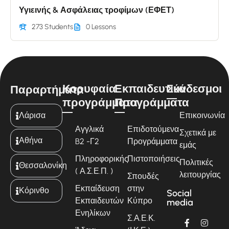
Υγιεινής & Ασφάλειας τροφίμων (ΕΦΕΤ)
273 Students
0 Lessons
Κορυφαία
Εκπαιδευτικά
Σύνδεσμοι
Παραρτήματα
προγράμματα
Προγράμματα
Λάρισα
Επικοινωνία
Αγγλικά
Επιδοτούμενα
Σχετικά με
Αθήνα
B2 -Γ2
Προγράμματα
εμάς
Πληροφορικής
Πιστοποιήσεις
Πολιτικές
Θεσσαλονίκη
( Α.Σ.Ε.Π. )
λειτουργίας
Σπουδές
Εκπαίδευση
στην
Κόρινθο
Social
Εκπαιδευτών
Κύπρο
media
Ενηλίκων
Σ.Α.Ε.Κ.