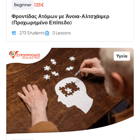
135€
Beginner
Φροντίδας Ατόμων με Άνοια-Αλτσχάιμερ
(Προχωρημένο Επίπεδο)
273 Students
0 Lessons
Υγεία