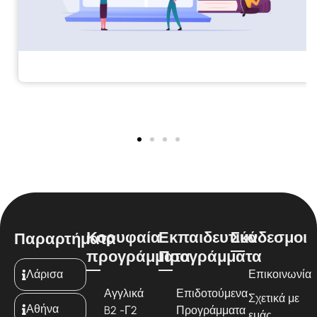
Κορυφαία
Εκπαιδευτικά
Σύνδεσμοι
Παραρτήματα
προγράμματα
Προγράμματα
Λάρισα
Επικοινωνία
Αγγλικά
Επιδοτούμενα
Σχετικά με
Αθήνα
B2 -Γ2
Προγράμματα
εμάς