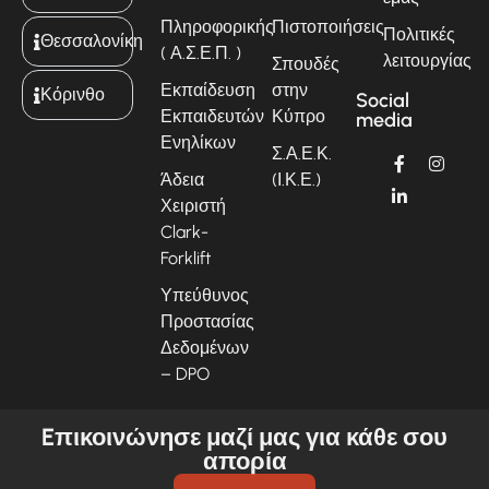
Πληροφορικής
Πιστοποιήσεις
Πολιτικές
Θεσσαλονίκη
( Α.Σ.Ε.Π. )
λειτουργίας
Σπουδές
Εκπαίδευση
στην
Κόρινθο
Social
Εκπαιδευτών
Κύπρο
media
Ενηλίκων
Σ.Α.Ε.Κ.
Άδεια
(Ι.Κ.Ε.)
Χειριστή
Clark-
Forklift
Υπεύθυνος
Προστασίας
Δεδομένων
– DPO
Eπικοινώνησε μαζί μας για κάθε σου
απορία