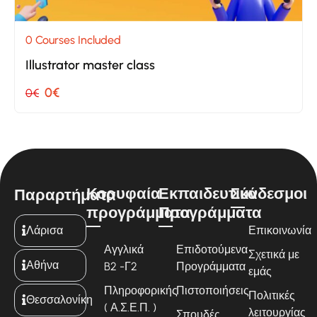
0 Courses Included
Illustrator master class
0€
0€
Κορυφαία
Εκπαιδευτικά
Σύνδεσμοι
Παραρτήματα
προγράμματα
Προγράμματα
Λάρισα
Επικοινωνία
Αγγλικά
Επιδοτούμενα
Σχετικά με
Αθήνα
B2 -Γ2
Προγράμματα
εμάς
Πληροφορικής
Πιστοποιήσεις
Πολιτικές
Θεσσαλονίκη
( Α.Σ.Ε.Π. )
λειτουργίας
Σπουδές