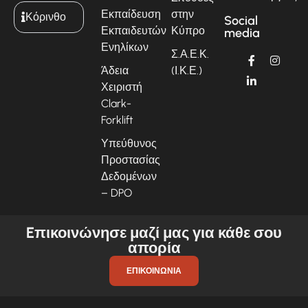
Εκπαίδευση
στην
Κόρινθο
Social
Εκπαιδευτών
Κύπρο
media
Ενηλίκων
Σ.Α.Ε.Κ.
Άδεια
(Ι.Κ.Ε.)
Χειριστή
Clark-
Forklift
Υπεύθυνος
Προστασίας
Δεδομένων
– DPO
Eπικοινώνησε μαζί μας για κάθε σου
απορία
ΕΠΙΚΟΙΝΩΝΊΑ