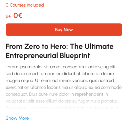
0 Courses included
0€
0€
Buy Now
From Zero to Hero: The Ultimate
Entrepreneurial Blueprint
Lorem ipsum dolor sit amet, consectetur adipiscing elit,
sed do eiusmod tempor incididunt ut labore et dolore
magna aliqua. Ut enim ad minim veniam, quis nostrud
exercitation ullamco laboris nisi ut aliquip ex ea commodo
consequat. Duis aute irure dolor in reprehenderit in
voluptate velit esse cillum dolore eu fugiat nulla pariatur.
Excepteur sint occaecat cupidatat non proident, sunt in
culpa qui officia deserunt mollit anim id est laborum.
Show More
Sed ut perspiciatis unde omnis iste natus error sit