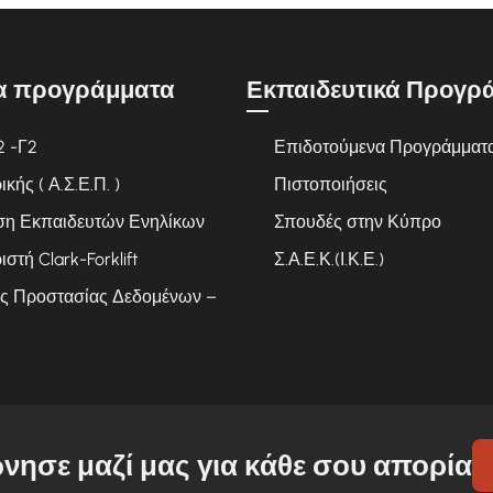
α προγράμματα
Εκπαιδευτικά Προγρ
2 -Γ2
Επιδοτούμενα Προγράμματ
ής ( Α.Σ.Ε.Π. )
Πιστοποιήσεις
ση Εκπαιδευτών Ενηλίκων
Σπουδές στην Κύπρο
ιστή Clark-Forklift
Σ.Α.Ε.Κ.(Ι.Κ.Ε.)
ς Προστασίας Δεδομένων –
νησε μαζί μας για κάθε σου απορία