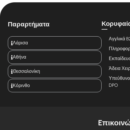
Κορυφαί
Παραρτήματα
Αγγλικά B
Λάρισα
Πληροφορικ
Αθήνα
Εκπαίδευ
Άδεια Χειρ
Θεσσαλονίκη
Υπεύθυνο
DPO
Κόρινθο
Eπικοινώ